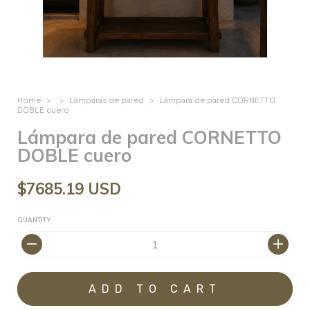
Home
>
>
Lámparas de pared
>
Lámpara de pared CORNETTO
DOBLE cuero
Lámpara de pared CORNETTO
DOBLE cuero
$7685.19 USD
QUANTITY