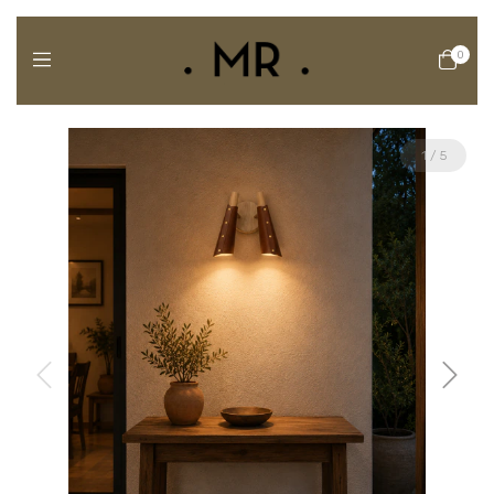
0
1
/
5