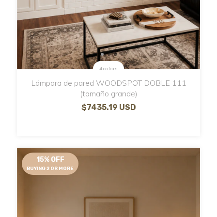
4 colors
Lámpara de pared WOODSPOT DOBLE 111
(tamaño grande)
$7435.19 USD
15% OFF
BUYING 2 OR MORE