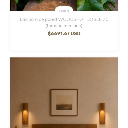
4 colors
Lámpara de pared WOODSPOT DOBLE 70
(tamaño mediano)
$6691.67 USD