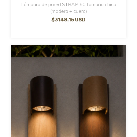
Lámpara de pared STRAP 50 tamaño chico
(madera + cuero)
$3148.15 USD