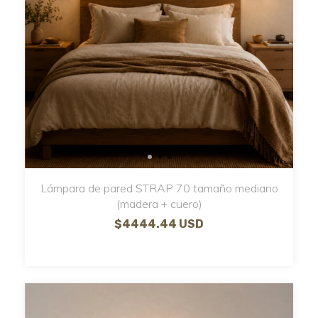
Lámpara de pared STRAP 70 tamaño mediano
(madera + cuero)
$4444.44 USD