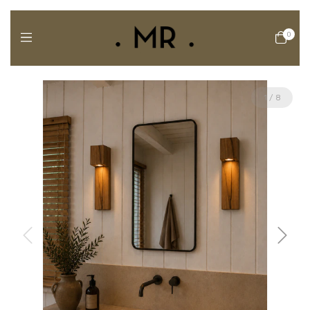
0
1
/
8