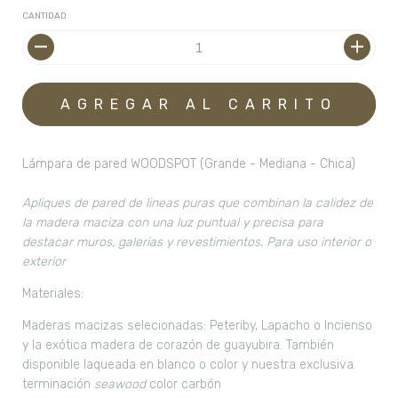
CANTIDAD
Lámpara de pared WOODSPOT (Grande - Mediana - Chica)
Apliques de pared de lineas puras que combinan la calidez de
la madera maciza con una luz puntual y precisa para
destacar muros, galerias y revestimientos. Para uso interior o
exterior
Materiales:
Maderas macizas selecionadas: Peteriby, Lapacho o Incienso
y la exótica madera de corazón de guayubira. También
disponible laqueada en blanco o color y nuestra exclusiva
terminación
seawood
color carbón